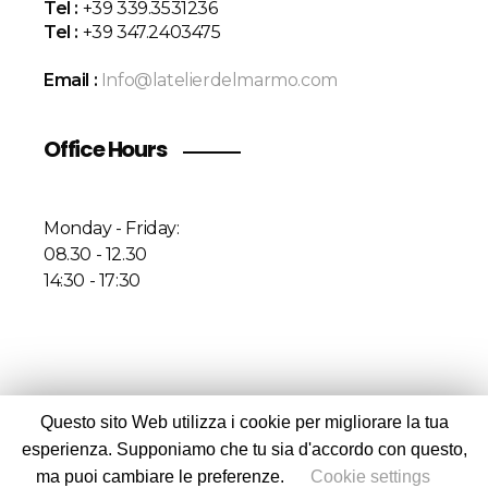
Tel :
+39 339.3531236
Tel :
+39 347.2403475
Email :
Info@latelierdelmarmo.com
Office Hours
Monday - Friday:
08.30 - 12.30
14:30 - 17:30
Questo sito Web utilizza i cookie per migliorare la tua
© 2020 Atelier Del Marmo Srl. All rights reserved |
esperienza. Supponiamo che tu sia d'accordo con questo,
P.IVA IT 04723200269
ma puoi cambiare le preferenze.
Cookie settings