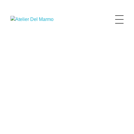
Atelier Del Marmo
Advanced Design For Living
Contacts
Email
Info@latelierdelmarmo.com