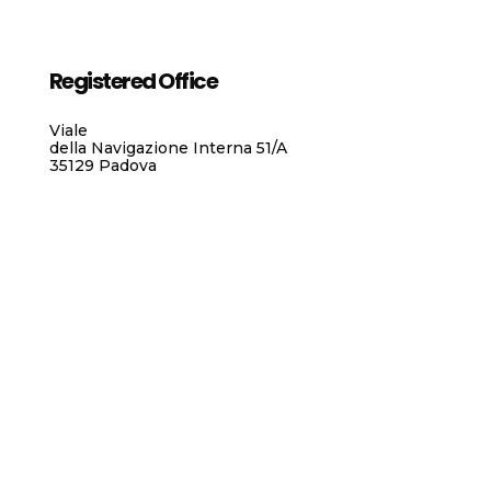
Registered Office
Viale
della Navigazione Interna 51/A
35129 Padova
Headquarters
Via G. Verdi, 24 / 31059
Sant’Alberto di Zerobranco (TV)