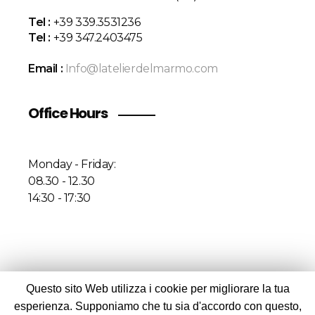
Tel :
+39 339.3531236
Tel :
+39 347.2403475
Email :
Info@latelierdelmarmo.com
Office Hours
Monday - Friday:
08.30 - 12.30
14:30 - 17:30
Questo sito Web utilizza i cookie per migliorare la tua
© 2020 Atelier Del Marmo Srl. All rights reserved |
esperienza. Supponiamo che tu sia d'accordo con questo,